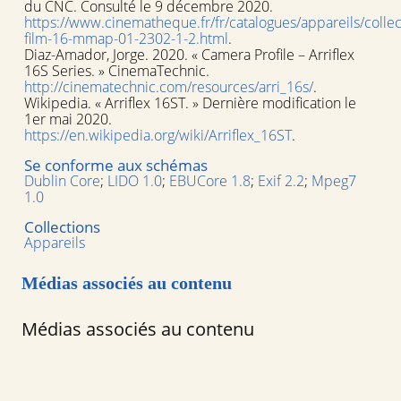
du CNC. Consulté le 9 décembre 2020.
https://www.cinematheque.fr/fr/catalogues/appareils/colle
film-16-mmap-01-2302-1-2.html
.
Diaz-Amador, Jorge. 2020. « Camera Profile – Arriflex
16S Series. » CinemaTechnic.
http://cinematechnic.com/resources/arri_16s/
.
Wikipedia. « Arriflex 16ST. » Dernière modification le
1er mai 2020.
https://en.wikipedia.org/wiki/Arriflex_16ST
.
Se conforme aux schémas
Dublin Core
;
LIDO 1.0
;
EBUCore 1.8
;
Exif 2.2
;
Mpeg7
1.0
Collections
Appareils
Médias associés au contenu
Médias associés au contenu