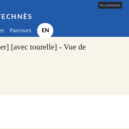
Se connecter
TECHNÈS
es
Parcours
EN
] [avec tourelle] - Vue de