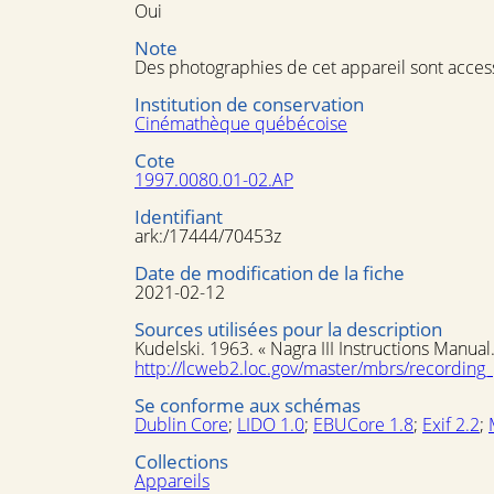
Oui
Note
Des photographies de cet appareil sont acces
Institution de conservation
Cinémathèque québécoise
Cote
1997.0080.01-02.AP
Identifiant
ark:/17444/70453z
Date de modification de la fiche
2021-02-12
Sources utilisées pour la description
Kudelski. 1963. « Nagra III Instructions Manual
http://lcweb2.loc.gov/master/mbrs/recordin
Se conforme aux schémas
Dublin Core
;
LIDO 1.0
;
EBUCore 1.8
;
Exif 2.2
;
Collections
Appareils