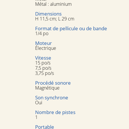
Métal : aluminium
Dimensions
H 11,5 cm; L 29 cm
Format de pellicule ou de bande
1/4 po
Moteur
Électrique
Vitesse
15 po/s
7,5 po/s
3,75 po/s
Procédé sonore
Magnétique
Son synchrone
Oui
Nombre de pistes
1
Portable