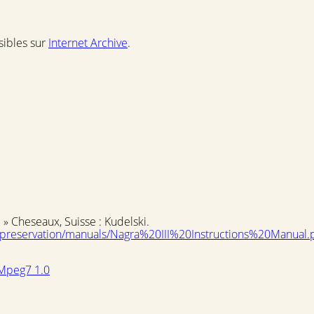
sibles sur
Internet Archive
.
. » Cheseaux, Suisse : Kudelski.
g_preservation/manuals/Nagra%20III%20Instructions%20Manual.
Mpeg7 1.0