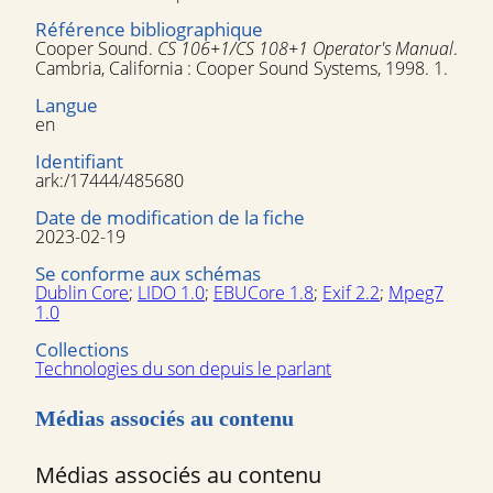
Référence bibliographique
Cooper Sound.
CS 106+1/CS 108+1 Operator's Manual
.
Cambria, California : Cooper Sound Systems, 1998. 1.
Langue
en
Identifiant
ark:/17444/485680
Date de modification de la fiche
2023-02-19
Se conforme aux schémas
Dublin Core
;
LIDO 1.0
;
EBUCore 1.8
;
Exif 2.2
;
Mpeg7
1.0
Collections
Technologies du son depuis le parlant
Médias associés au contenu
Médias associés au contenu