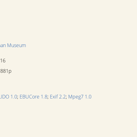
man Museum
016
7881p
LIDO 1.0
;
EBUCore 1.8
;
Exif 2.2
;
Mpeg7 1.0