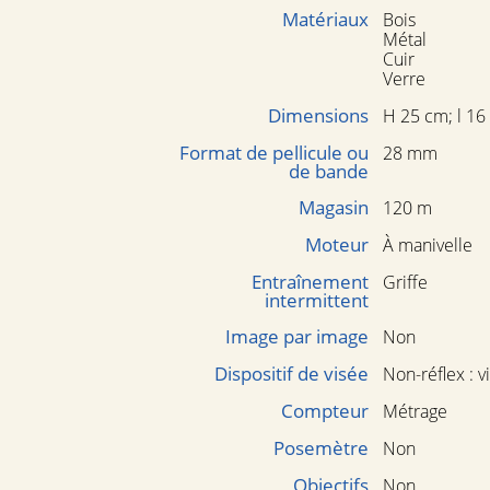
Matériaux
Bois
Métal
Cuir
Verre
Dimensions
H 25 cm; l 16
Format de pellicule ou
28 mm
de bande
Magasin
120 m
Moteur
À manivelle
Entraînement
Griffe
intermittent
Image par image
Non
Dispositif de visée
Non-réflex : v
Compteur
Métrage
Posemètre
Non
Objectifs
Non