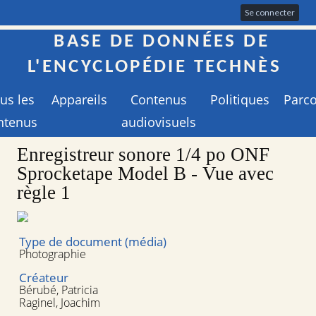
Se connecter
BASE DE DONNÉES DE
L'ENCYCLOPÉDIE TECHNÈS
us les
Appareils
Contenus
Politiques
Parc
ntenus
audiovisuels
Enregistreur sonore 1/4 po ONF
Sprocketape Model B - Vue avec
règle 1
Type de document (média)
Photographie
Créateur
Bérubé, Patricia
Raginel, Joachim